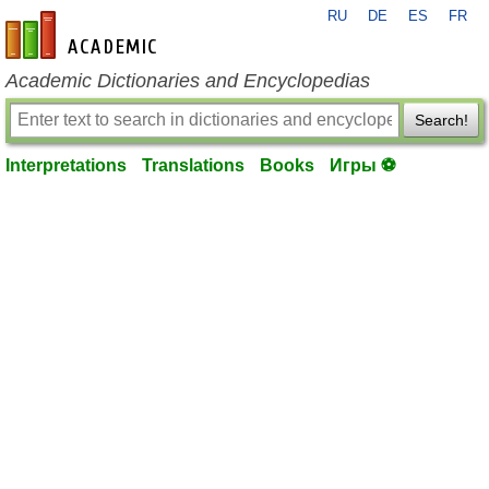
RU
DE
ES
FR
en-academic.com
Academic Dictionaries and Encyclopedias
Search!
Interpretations
Translations
Books
Игры ⚽