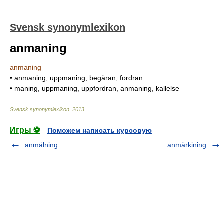
Svensk synonymlexikon
anmaning
anmaning
• anmaning, uppmaning, begäran, fordran
• maning, uppmaning, uppfordran, anmaning, kallelse
Svensk synonymlexikon
.
2013
.
Игры ⚽
Поможем написать курсовую
anmälning
anmärkining