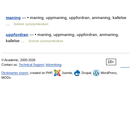
maning
— • maning, uppmaning, uppfordran, anmaning, kallelse
…
Svensk synonymlexikon
uppfordran
— • maning, uppmaning, uppfordran, anmaning,
kallelse …
Svensk synonymlexikon
© Academic, 2000-2026
18+
Contact us:
Technical Support
,
Advertising
Dictionaries export
, created on PHP,
Joomla,
Drupal,
WordPress,
MODx.